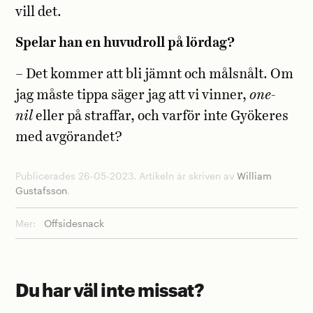
vill det.
Spelar han en huvudroll på lördag?
– Det kommer att bli jämnt och målsnålt. Om
jag måste tippa säger jag att vi vinner,
one-
nil
eller på straffar, och varför inte Gyökeres
med avgörandet?
Publicerades 26-05-2023. Artikeln är skriven av
William
Gustafsson
.
Mer:
Offsidesnack
Du har väl inte missat?