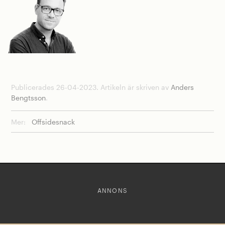
Publicerades 26-04-2023. Artikeln är skriven av
Anders
Bengtsson
.
Mer:
Offsidesnack
ANNONS