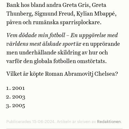
Bank hos bland andra Greta Gris, Greta
Thunberg, Sigmund Freud, Kylian Mbappé,
påven och rumänska sparrisplockare.
Vem dödade min fotboll – En uppgörelse med
världens mest älskade sport
är en upprörande
men underhållande skildring av hur och
varför den globala fotbollen omstörtats.
Vilket år köpte Roman Abramovitj Chelsea?
2001
2003
2005
Publicerades 15-06-2024. Artikeln är skriven av
Redaktionen
.