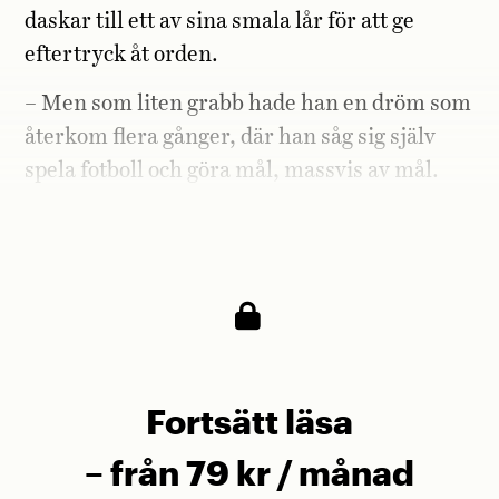
daskar till ett av sina smala lår för att ge
eftertryck åt orden.
– Men som liten grabb hade han en dröm som
återkom flera gånger, där han såg sig själv
spela fotboll och göra mål, massvis av mål.
Det var Guds sätt att visa honom hans öde.
Och det ödet var han tvungen att följa.
Fortsätt läsa
– från 79 kr / månad