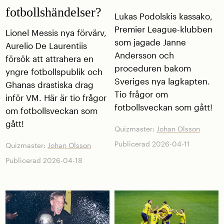
fotbollshändelser?
Lukas Podolskis kassako,
Premier League-klubben
Lionel Messis nya förvärv,
som jagade Janne
Aurelio De Laurentiis
Andersson och
försök att attrahera en
proceduren bakom
yngre fotbollspublik och
Sveriges nya lagkapten.
Ghanas drastiska drag
Tio frågor om
inför VM. Här är tio frågor
fotbollsveckan som gått!
om fotbollsveckan som
gått!
Quizmaster:
Johan Olsson
Publicerad 2026-04-11
Quizmaster:
Johan Olsson
Publicerad 2026-04-18