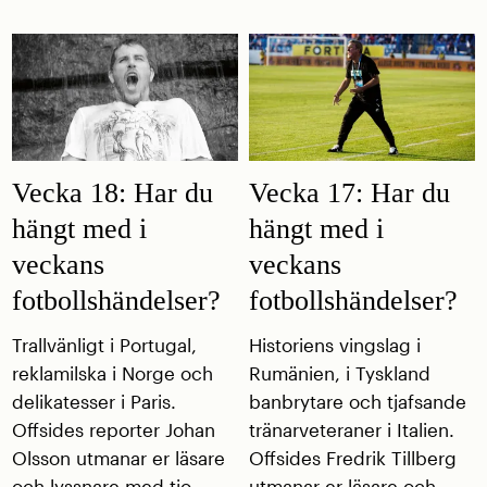
Vecka 18: Har du
Vecka 17: Har du
hängt med i
hängt med i
veckans
veckans
fotbollshändelser?
fotbollshändelser?
Trallvänligt i Portugal,
Historiens vingslag i
reklamilska i Norge och
Rumänien, i Tyskland
delikatesser i Paris.
banbrytare och tjafsande
Offsides reporter Johan
tränarveteraner i Italien.
Olsson utmanar er läsare
Offsides Fredrik Tillberg
och lyssnare med tio
utmanar er läsare och