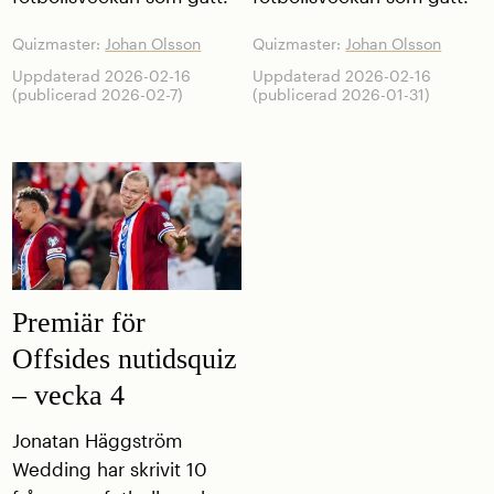
Quizmaster:
Johan Olsson
Quizmaster:
Johan Olsson
Uppdaterad 2026-02-16
Uppdaterad 2026-02-16
(publicerad 2026-02-7)
(publicerad 2026-01-31)
Premiär för
Offsides nutidsquiz
– vecka 4
Jonatan Häggström
Wedding har skrivit 10