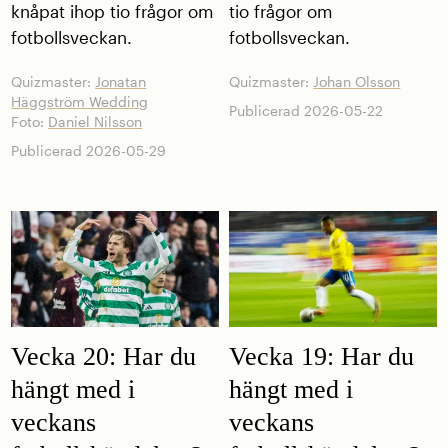
knåpat ihop tio frågor om
tio frågor om
fotbollsveckan.
fotbollsveckan.
Quizmaster:
Jonatan
Quizmaster:
Johan Olsson
Häggström Wedding
Publicerad 2026-05-22
Foto:
Daniel Nilsson
Publicerad 2026-05-29
Vecka 20: Har du
Vecka 19: Har du
hängt med i
hängt med i
veckans
veckans