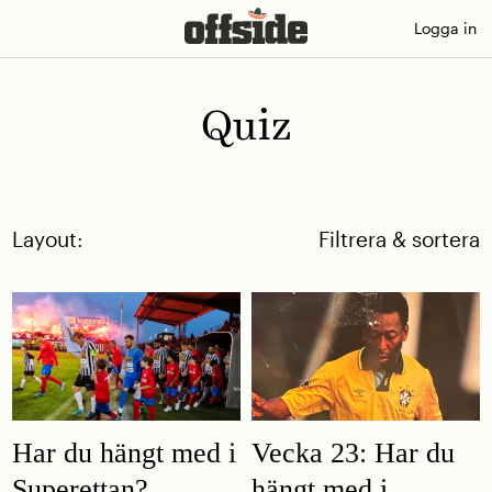
Skip
Logga in
to
content
Quiz
Layout:
Filtrera & sortera
Har du hängt med i
Vecka 23: Har du
Superettan?
hängt med i