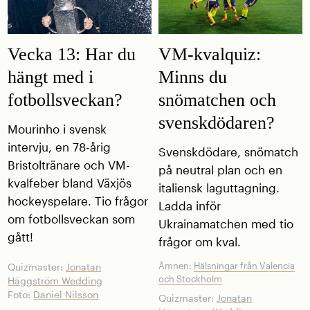
Vecka 13: Har du
VM-kvalquiz:
hängt med i
Minns du
fotbollsveckan?
snömatchen och
svenskdödaren?
Mourinho i svensk
intervju, en 78-årig
Svenskdödare, snömatch
Bristoltränare och VM-
på neutral plan och en
kvalfeber bland Växjös
italiensk laguttagning.
hockeyspelare. Tio frågor
Ladda inför
om fotbollsveckan som
Ukrainamatchen med tio
gått!
frågor om kval.
Ämnen:
Hälsningar från Valencia
Quizmaster:
Jonatan
och Stockholm
Häggström Wedding
Foto:
Daniel Nilsson
Quizmaster:
Jonatan