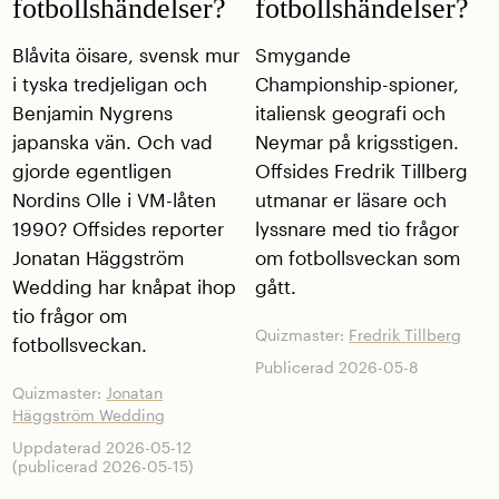
fotbollshändelser?
fotbollshändelser?
Blåvita öisare, svensk mur
Smygande
i tyska tredjeligan och
Championship-spioner,
Benjamin Nygrens
italiensk geografi och
japanska vän. Och vad
Neymar på krigsstigen.
gjorde egentligen
Offsides Fredrik Tillberg
Nordins Olle i VM-låten
utmanar er läsare och
1990? Offsides reporter
lyssnare med tio frågor
Jonatan Häggström
om fotbollsveckan som
Wedding har knåpat ihop
gått.
tio frågor om
Quizmaster:
Fredrik Tillberg
fotbollsveckan.
Publicerad 2026-05-8
Quizmaster:
Jonatan
Häggström Wedding
Uppdaterad 2026-05-12
(publicerad 2026-05-15)