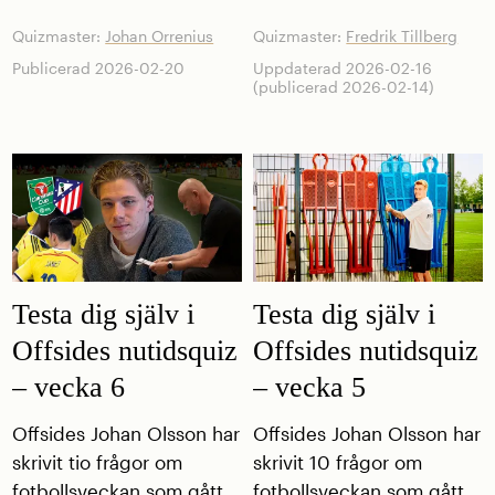
Quizmaster:
Johan Orrenius
Quizmaster:
Fredrik Tillberg
Publicerad 2026-02-20
Uppdaterad 2026-02-16
(publicerad 2026-02-14)
Testa dig själv i
Testa dig själv i
Offsides nutidsquiz
Offsides nutidsquiz
– vecka 6
– vecka 5
Offsides Johan Olsson har
Offsides Johan Olsson har
skrivit tio frågor om
skrivit 10 frågor om
fotbollsveckan som gått.
fotbollsveckan som gått.