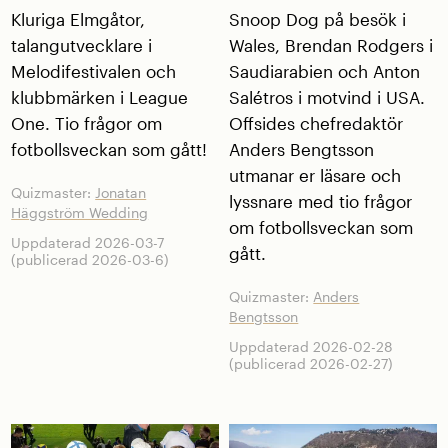
Kluriga Elmgåtor,
Snoop Dog på besök i
talangutvecklare i
Wales, Brendan Rodgers i
Melodifestivalen och
Saudiarabien och Anton
klubbmärken i League
Salétros i motvind i USA.
One. Tio frågor om
Offsides chefredaktör
fotbollsveckan som gått!
Anders Bengtsson
utmanar er läsare och
Quizmaster:
Jonatan
lyssnare med tio frågor
Häggström Wedding
om fotbollsveckan som
Uppdaterad 2026-03-7
gått.
(publicerad 2026-03-6)
Quizmaster:
Anders
Bengtsson
Uppdaterad 2026-02-28
(publicerad 2026-02-27)