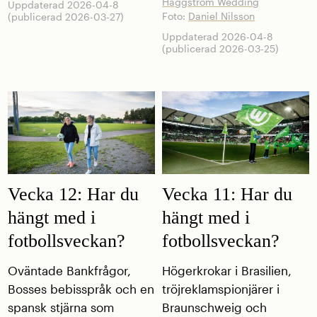
Häggström Wedding
Uppdaterad 2026-04-8
Foto:
Daniel Nilsson
(publicerad 2026-03-27)
Uppdaterad 2026-04-8
(publicerad 2026-03-25)
Vecka 12: Har du
Vecka 11: Har du
hängt med i
hängt med i
fotbollsveckan?
fotbollsveckan?
Oväntade Bankfrågor,
Högerkrokar i Brasilien,
Bosses bebisspråk och en
tröjreklamspionjärer i
spansk stjärna som
Braunschweig och