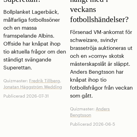
veckans
Bollplanket Lagerbäck,
fotbollshändelser?
målfarliga fotbollssöner
och en massa
Försenad VM-ankomst för
framspelande Albins.
schweizare, svindyr
Offside har knåpat ihop
brassetröja auktioneras ut
tio aktuella frågor om den
och en »corny« skotsk
ständigt svängande
mästerskapslåt är släppt.
Superettan.
Anders Bengtsson har
knåpat ihop tio
Quizmaster:
Fredrik Tillberg
,
Jonatan Häggström Wedding
fotbollsfrågor från veckan
som gått.
Publicerad 2026-07-31
Quizmaster:
Anders
Bengtsson
Publicerad 2026-06-5