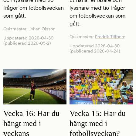
frågor om fotbollsveckan
lyssnare med tio frågor
som gått.
om fotbollsveckan som
gått.
Quizmaster:
Johan Olsson
Quizmaster:
Fredrik Tillberg
Uppdaterad 2026-04-30
(publicerad 2026-05-2)
Uppdaterad 2026-04-30
(publicerad 2026-04-24)
Vecka 16: Har du
Vecka 15: Har du
hängt med i
hängt med i
veckans
fotbollsveckan?