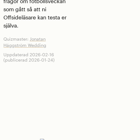
frågor om fotbollsveckan
som gått så att ni
Offsideläsare kan testa er
själva.
Quizmaster:
Jonatan
Häggström Wedding
Uppdaterad 2026-02-16
(publicerad 2026-01-24)