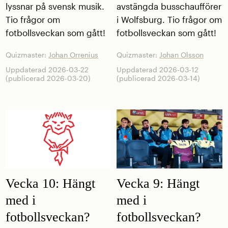
lyssnar på svensk musik.
avstängda busschaufförer
Tio frågor om
i Wolfsburg. Tio frågor om
fotbollsveckan som gått!
fotbollsveckan som gått!
Quizmaster:
Johan Orrenius
Quizmaster:
Johan Olsson
Uppdaterad 2026-03-22
Uppdaterad 2026-03-12
(publicerad 2026-03-20)
(publicerad 2026-03-14)
Vecka 10: Hängt
Vecka 9: Hängt
med i
med i
fotbollsveckan?
fotbollsveckan?