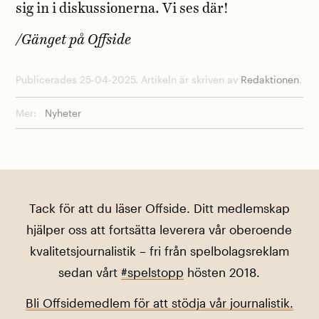
sig in i diskussionerna. Vi ses där!
/Gänget på Offside
Publicerades 25-04-2025. Artikeln är skriven av
Redaktionen
.
Mer:
Nyheter
Tack för att du läser Offside. Ditt medlemskap
hjälper oss att fortsätta leverera vår oberoende
kvalitetsjournalistik – fri från spelbolagsreklam
sedan vårt
#spelstopp
hösten 2018.
Bli Offsidemedlem för att stödja vår journalistik.