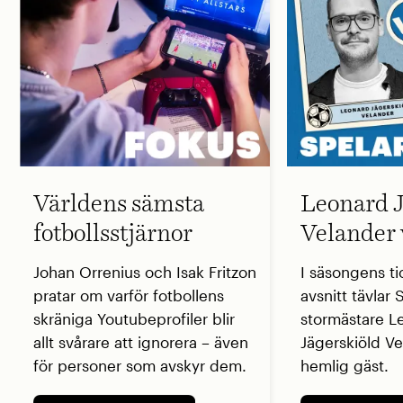
Världens sämsta
Leonard J
fotbollsstjärnor
Velander 
Johan Orrenius och Isak Fritzon
I säsongens ti
pratar om varför fotbollens
avsnitt tävlar
skräniga Youtubeprofiler blir
stormästare L
allt svårare att ignorera – även
Jägerskiöld V
för personer som avskyr dem.
hemlig gäst.