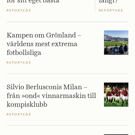
för sitt eget bästa
långt?
REPORTAGE
REPORTAGE
Kampen om Grönland –
världens mest extrema
fotbollsliga
REPORTAGE
Silvio Berlusconis Milan –
från »ond« vinnarmaskin till
kompisklubb
REPORTAGE