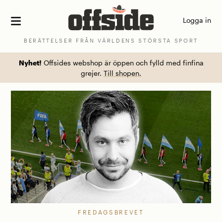
Skip
Logga in
to
content
BERÄTTELSER FRÅN VÄRLDENS STÖRSTA SPORT
Nyhet!
Offsides webshop är öppen och fylld med finfina
grejer.
Till shopen.
FREDAGSBREVET