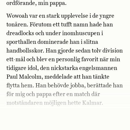
ordförande, min pappa.
Wowoah var en stark upplevelse i de yngre
tonåren. Förutom ett tufft namn hade han
dreadlocks och under inomhuscupen i
sporthallen dominerade han i slitna
handbollsskor. Han gjorde sedan tolv division
ett-mål och blev en personlig favorit när min
tidigare idol, den nickstarka engelsmannen
Paul Malcolm, meddelade att han tänkte
flytta hem. Han behövde jobba, berättade han
för mig och pappa efter en match där
motståndaren möjligen hette Kalmar.
– With what work?
frågade jag på nervös
högstadieengelska.