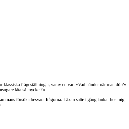
par klassiska frågeställningar, varav en var: »Vad händer när man dör?«
ammsugare låta så mycket?«
illsammans försöka besvara frågorna. Läxan satte i gång tankar hos mig
.