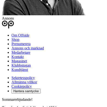
Annons
Om Offside
Shop
Prenumerera
Annons och marknad
Medarbetare
Kontakt
Magasinet
Klubbstugan
Kundtjänst
Sekretesspolicy
Allmänna villkor
Cookiepolicy
Hantera samtycke
Sommarerbjudande!