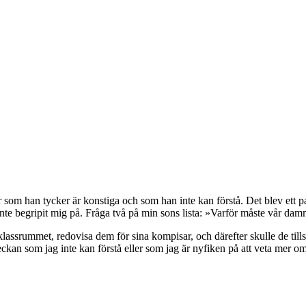
er som han tycker är konstiga och som han inte kan förstå. Det blev ett 
, inte begripit mig på. Fråga två på min sons lista: »Varför måste vår d
ll klassrummet, redovisa dem för sina kompisar, och därefter skulle de t
eckan som jag inte kan förstå eller som jag är nyfiken på att veta mer om