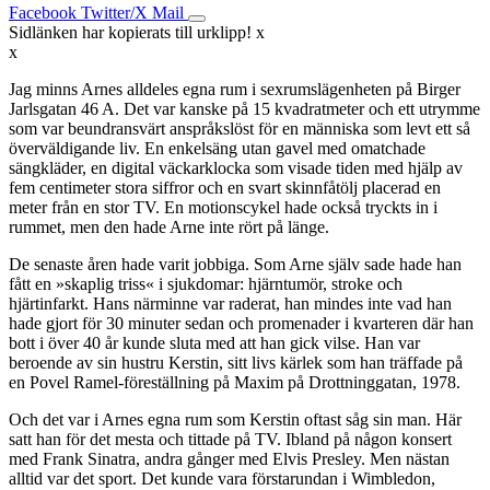
Facebook
Twitter/X
Mail
Sidlänken har kopierats till urklipp!
x
x
Jag minns Arnes alldeles egna rum i sexrumslägenheten på Birger
Jarlsgatan 46 A. Det var kanske på 15 kvadratmeter och ett utrymme
som var beundransvärt anspråkslöst för en människa som levt ett så
överväldigande liv. En enkelsäng utan gavel med omatchade
sängkläder, en digital väckarklocka som visade tiden med hjälp av
fem centimeter stora siffror och en svart skinnfåtölj placerad en
meter från en stor TV. En motionscykel hade också tryckts in i
rummet, men den hade Arne inte rört på länge.
De senaste åren hade varit jobbiga. Som Arne själv sade hade han
fått en »skaplig triss« i sjukdomar: hjärntumör, stroke och
hjärtinfarkt. Hans närminne var raderat, han mindes inte vad han
hade gjort för 30 minuter sedan och promenader i kvarteren där han
bott i över 40 år kunde sluta med att han gick vilse. Han var
beroende av sin hustru Kerstin, sitt livs kärlek som han träffade på
en Povel Ramel-föreställning på Maxim på Drottninggatan, 1978.
Och det var i Arnes egna rum som Kerstin oftast såg sin man. Här
satt han för det mesta och tittade på TV. Ibland på någon konsert
med Frank Sinatra, andra gånger med Elvis Presley. Men nästan
alltid var det sport. Det kunde vara förstarundan i Wimbledon,