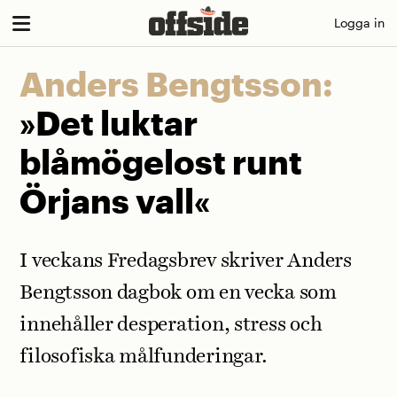
Skip
Logga in
to
content
Anders Bengtsson:
»Det luktar
blåmögelost runt
Örjans vall«
I veckans Fredagsbrev skriver Anders
Bengtsson dagbok om en vecka som
innehåller desperation, stress och
filosofiska målfunderingar.