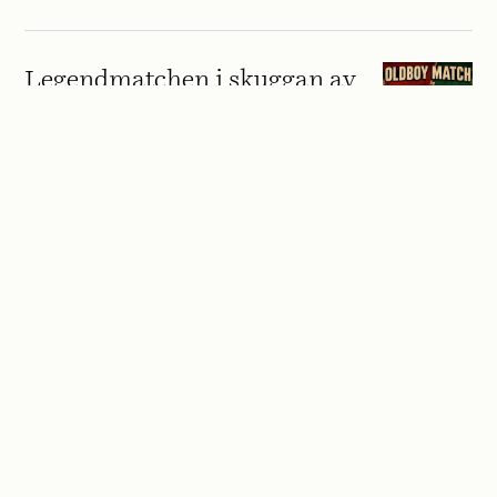
Legendmatchen i skuggan av
VM: »Den ultimata
slutstriden«
NYHETER
Kulan, Göken och hatet:
»Kände att jag var en
maktfaktor«
ESSÄ
Landslagsläkaren: »Tjafsar
med amerikanska