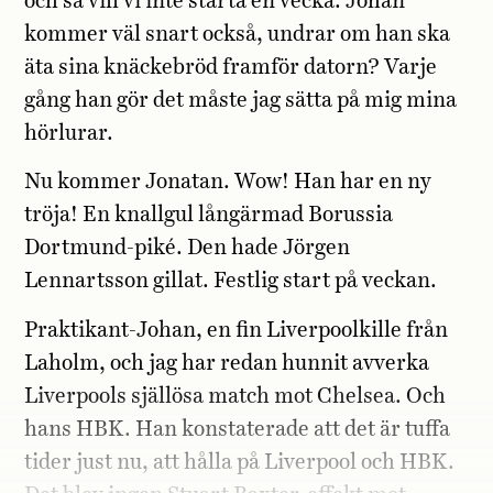
och så vill vi inte starta en vecka. Johan
kommer väl snart också, undrar om han ska
äta sina knäckebröd framför datorn? Varje
gång han gör det måste jag sätta på mig mina
hörlurar.
Nu kommer Jonatan. Wow! Han har en ny
tröja! En knallgul långärmad Borussia
Dortmund-piké. Den hade Jörgen
Lennartsson gillat. Festlig start på veckan.
Praktikant-Johan, en fin Liverpoolkille från
Laholm, och jag har redan hunnit avverka
Liverpools själlösa match mot Chelsea. Och
hans HBK. Han konstaterade att det är tuffa
tider just nu, att hålla på Liverpool och HBK.