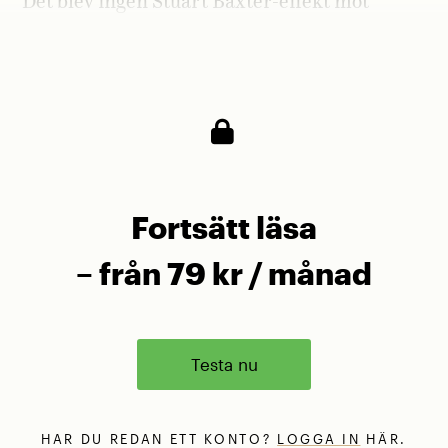
Det blev ingen Stuart Baxter-effekt mot
Kalmar. 0–2. Det luktar blåmögelost runt
Örjans vall.
Fortsätt läsa
– från 79 kr / månad
Testa nu
HAR DU REDAN ETT KONTO?
LOGGA IN
HÄR.