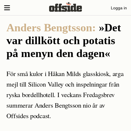
Skip
Logga in
to
content
Anders Bengtsson:
»Det
var dillkött och potatis
på menyn den dagen«
För små kulor i Håkan Milds glasskiosk, arga
mejl till Silicon Valley och inspelningar från
ryska bordellhotell. I veckans Fredagsbrev
summerar Anders Bengtsson nio år av
Offsides podcast.