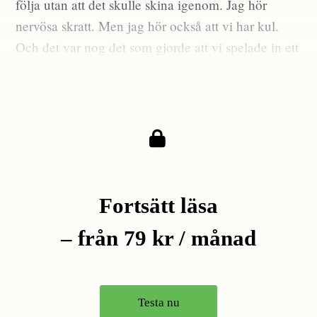
följa utan att det skulle skina igenom. Jag hör
nervösa skratt. Men jag hör också att vi har kul.
Och det var nog det som gjorde att vi spelade in ett
andra avsnitt, sedan ett tredje. Vi tyckte att det var
roligt.
Fortsätt läsa
– från 79 kr / månad
Testa nu