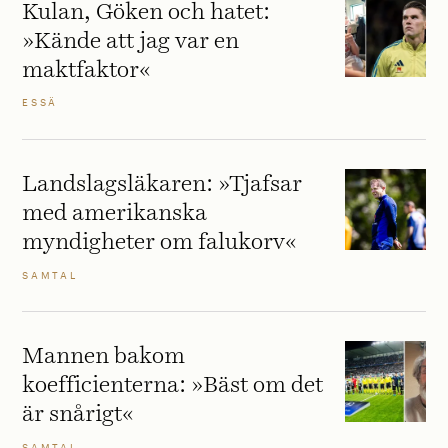
Kulan, Göken och hatet:
»Kände att jag var en
maktfaktor«
ESSÄ
Landslagsläkaren: »Tjafsar
med amerikanska
myndigheter om falukorv«
SAMTAL
Mannen bakom
koefficienterna: »Bäst om det
är snårigt«
SAMTAL