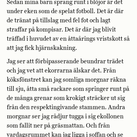
Sedan mina barn sprang runt i blöjor är det
under eken som de spelat fotboll. Det är där
de tränat på tillslag med fel fot och lagt
straffar på kompisar. Det är där jag blivit
träffad i huvudet av en åttaårings vristskott så
att jag fick hjärnskakning.
Jag ser att förbipasserande beundrar trädet
och jag vet att ekorrarna älskar det. Från
köksfönstret kan jag somliga morgnar räkna
till sju, åtta små rackare som springer runt på
de många grenar som krokigt sträcker ut sig
från den respektingivande stammen. Andra
morgnar ser jag rådjur tugga i sig ekollonen
som fallit ner på gräsmattan. Och från
vardagsrummet kan jag ligga i soffan och se