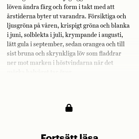
löven ändra färg och form i takt med att
årstiderna byter ut varandra. Försiktiga och
ljusgröna på våren, krispigt gröna och blanka
i juni, solblekta i juli, krympande i augusti,
lätt gula i september, sedan orangea och till
sist bruna och skrynkliga löv som fladdrar
ner mot marken i höstvindarna när det
mörka halvåret tar över.
Jag älskar min ek.
Fortsätt läsa