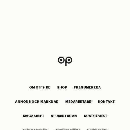
OM OFFSIDE
SHOP
PRENUMERERA
ANNONS OCH MARKNAD
MEDARBETARE
KONTAKT
MAGASINET
KLUBBSTUGAN
KUNDTJÄNST
Sekretesspolicy
Allmänna villkor
Cookiepolicy