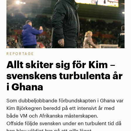
REPORTAGE
Allt skiter sig för Kim –
svenskens turbulenta år
i Ghana
Som dubbeljobbande förbundskapten i Ghana var
Kim Björkegren beredd på ett intensivt år med
både VM och Afrikanska mästerskapen.
Offside följde svensken under en turbulent tid då
han blev väldigt bra på att gilla läget.