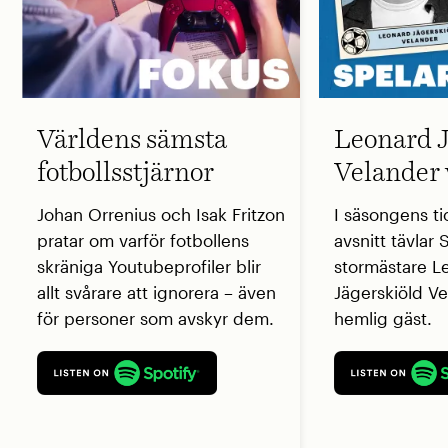
Världens sämsta
Leonard J
fotbollsstjärnor
Velander 
Johan Orrenius och Isak Fritzon
I säsongens ti
pratar om varför fotbollens
avsnitt tävlar
skräniga Youtubeprofiler blir
stormästare L
allt svårare att ignorera – även
Jägerskiöld V
för personer som avskyr dem.
hemlig gäst.