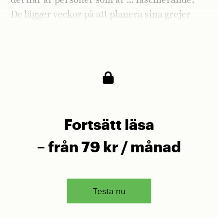
det här är personer som är … fascinerande.
De lägger veckor på att planera sina grejer
med vetskapen om att de kan kastas i finkan
och få jobbiga böter.
Fortsätt läsa
– från 79 kr / månad
Testa nu