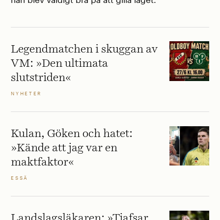
Legendmatchen i skuggan av
VM: »Den ultimata
slutstriden«
NYHETER
Kulan, Göken och hatet:
»Kände att jag var en
maktfaktor«
ESSÄ
Landslagsläkaren: »Tjafsar