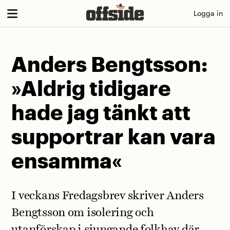
Skip
Logga in
to
content
Anders Bengtsson:
»Aldrig tidigare
hade jag tänkt att
supportrar kan vara
ensamma«
I veckans Fredagsbrev skriver Anders
Bengtsson om isolering och
utanförskap i sjungande folkhav där