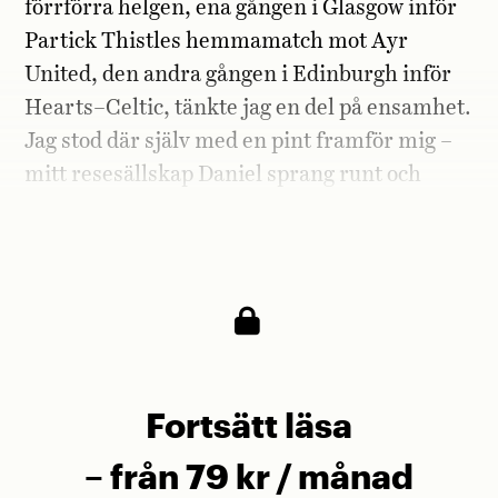
förrförra helgen, ena gången i Glasgow inför
Partick Thistles hemmamatch mot Ayr
United, den andra gången i Edinburgh inför
Hearts–Celtic, tänkte jag en del på ensamhet.
Jag stod där själv med en pint framför mig –
mitt resesällskap Daniel sprang runt och
fotograferade utanför arenorna – och
noterade ensamheten runt mig.
Fortsätt läsa
– från 79 kr / månad