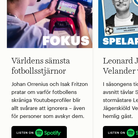
Världens sämsta
Leonard J
fotbollsstjärnor
Velander 
Johan Orrenius och Isak Fritzon
I säsongens ti
pratar om varför fotbollens
avsnitt tävlar
skräniga Youtubeprofiler blir
stormästare L
allt svårare att ignorera – även
Jägerskiöld V
för personer som avskyr dem.
hemlig gäst.