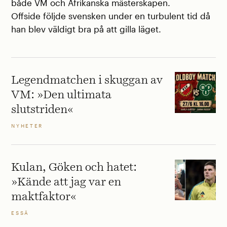
både VM och Afrikanska mästerskapen.
Offside följde svensken under en turbulent tid då
han blev väldigt bra på att gilla läget.
Legendmatchen i skuggan av
VM: »Den ultimata
slutstriden«
NYHETER
Kulan, Göken och hatet:
»Kände att jag var en
maktfaktor«
ESSÄ