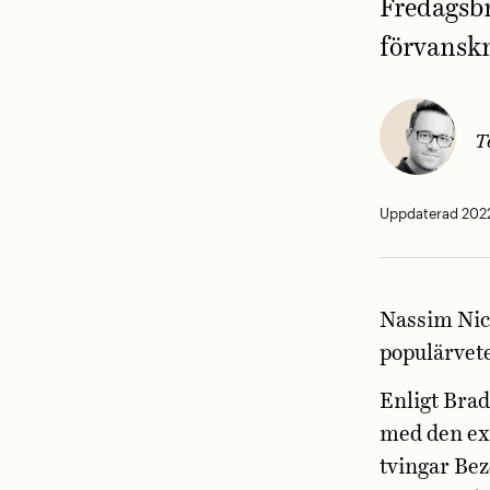
Fredagsbr
förvansk
T
Uppdaterad 2022
Nassim Nich
populärvet
Enligt Brad
med den exe
tvingar Bezo