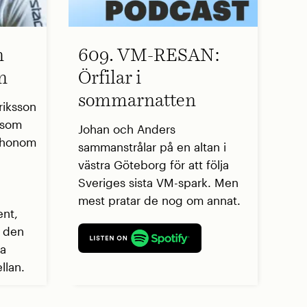
n
609. VM-RESAN:
n
Örfilar i
sommarnatten
riksson
r som
Johan och Anders
å honom
sammanstrålar på en altan i
västra Göteborg för att följa
Sveriges sista VM-spark. Men
mest pratar de nog om annat.
ent,
r den
ga
llan.