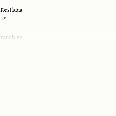
införstådda
tiv
rvandla en
lad och