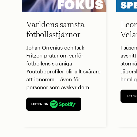
Världens sämsta
Leon
fotbollsstjärnor
Vela
Johan Orrenius och Isak
I säso
Fritzon pratar om varför
avsnit
fotbollens skräniga
stormä
Youtubeprofiler blir allt svårare
Jägers
att ignorera – även för
hemlig
personer som avskyr dem.