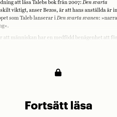
ning att läsa Talebs bok från 2007:
Den svarta
skilt viktigt, anser Bezos, är att hans anställda är 
pet som Taleb lanserar i
Den svarta svanen
: »narra
ng«.
är att människan har en medfödd benägenhet att fö
ig och komplex verklighet till en överdrivet förenk
 förklaring eller berättelse.
Fortsätt läsa