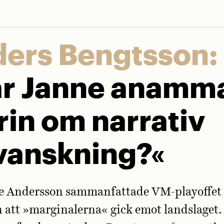
ers Bengtsson:
r Janne anamm
rin om narrativ
vanskning?«
e Andersson sammanfattade VM-playoffet 
n att »marginalerna« gick emot landslaget.