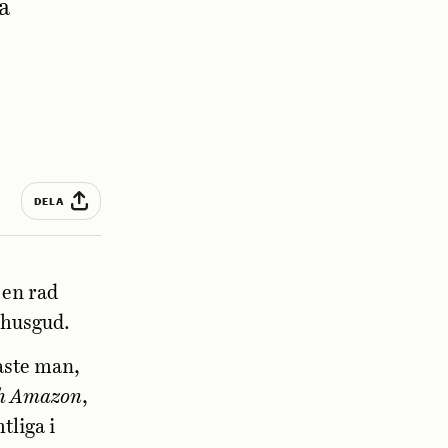
a
DELA
 en rad
 husgud.
kaste man,
ch Amazon
,
tliga i