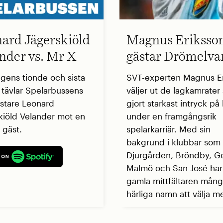
ard Jägerskiöld
Magnus Eriksso
nder vs. Mr X
gästar Drömelva
ngens tionde och sista
SVT-experten Magnus E
t tävlar Spelarbussens
väljer ut de lagkamrate
stare Leonard
gjort starkast intryck p
kiöld Velander mot en
under en framgångsrik
 gäst.
spelarkarriär. Med sin
bakgrund i klubbar som
Djurgården, Bröndby, G
Malmö och San José ha
gamla mittfältaren mån
härliga namn att välja me