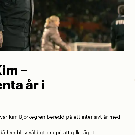
Kim –
nta år i
r Kim Björkegren beredd på ett intensivt år med
å han blev väldigt bra på att gilla läget.