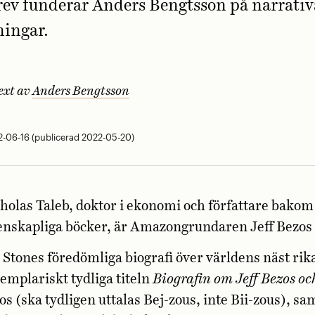
ev funderar Anders Bengtsson på narrativ
ningar.
ext av
Anders Bengtsson
-06-16 (publicerad 2022-05-20)
olas Taleb, doktor i ekonomi och författare bakom
enskapliga böcker, är Amazongrundaren Jeff Bezos
 Stones föredömliga biografi över världens näst ri
mplariskt tydliga titeln
Biografin om Jeff Bezos o
s (ska tydligen uttalas Bej-zous, inte Bii-zous), sam