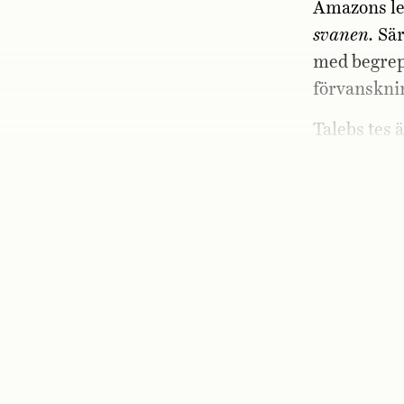
Amazons led
svanen.
Sär
med begrep
förvanskni
Talebs tes 
svårbegripl
betryggande