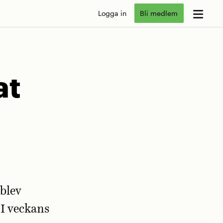
Logga in
Bli medlem
at
blev
 I veckans