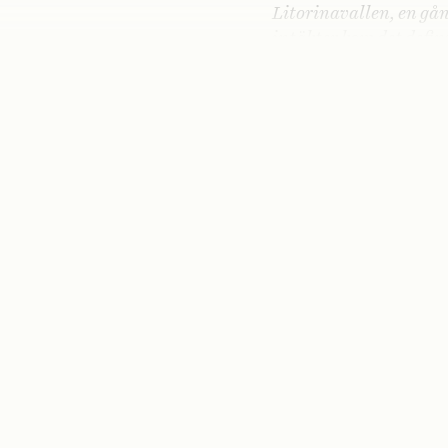
Litorinavallen, en gån
intäkter kom det defin