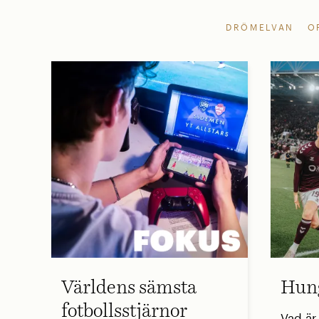
DRÖMELVAN
O
Världens sämsta
Hung
fotbollsstjärnor
Vad är