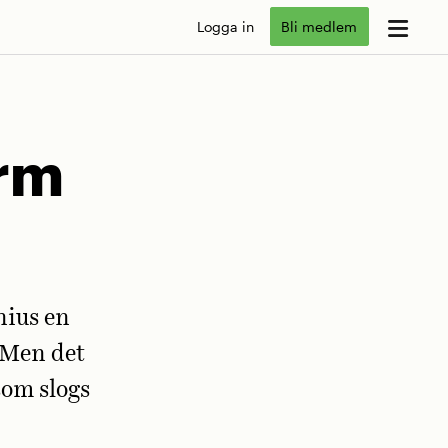
Logga in
Bli medlem
orm
ius en
 Men det
som slogs