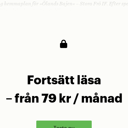
g hemmaplan för »Ölands Bajen« – Stora Frö IF. Efter spe
itiva dråpslaget när gräsklipparen gav upp.
Fortsätt läsa
– från 79 kr / månad
Testa nu