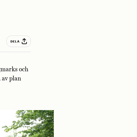
DELA
gmarks och
a av plan