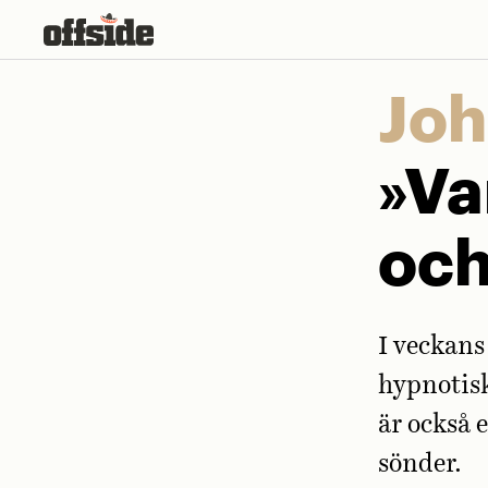
Skip
to
content
Joh
»Va
och
I veckan
hypnotisk
är också 
sönder.