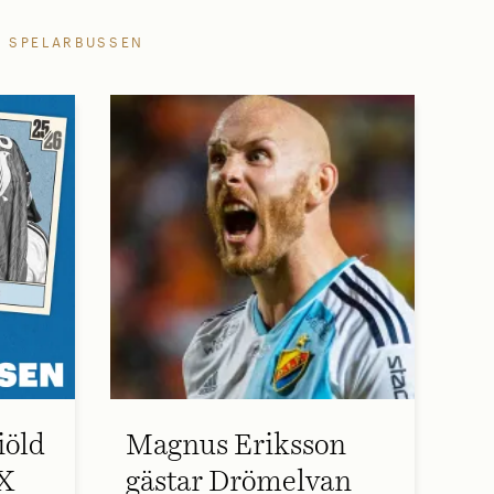
SPELARBUSSEN
iöld
Magnus Eriksson
 X
gästar Drömelvan