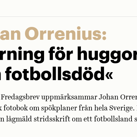
an Orrenius:
rning för hugg
 fotbollsdöd«
s Fredagsbrev uppmärksammar Johan Orren
 fotobok om spökplaner från hela Sverige.
en lågmäld stridsskrift om ett fotbollsland 