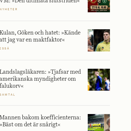
VM: »Den ultimata slutstriden«
NYHETER
Kulan, Göken och hatet: »Kände
att jag var en maktfaktor«
ESSÄ
Landslagsläkaren: »Tjafsar med
amerikanska myndigheter om
falukorv«
SAMTAL
Mannen bakom koefficienterna:
»Bäst om det är snårigt«