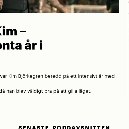
Kim –
nta år i
r Kim Björkegren beredd på ett intensivt år med
å han blev väldigt bra på att gilla läget.
SENASTE PODDAVSNITTEN