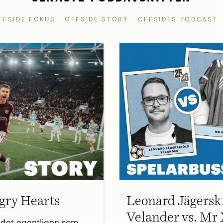
FFSIDE FOKUS
OFFSIDE STORY
OFFSIDES PODCAST
ry Hearts
Leonard Jägersk
Velander vs. Mr
 det egentligen som