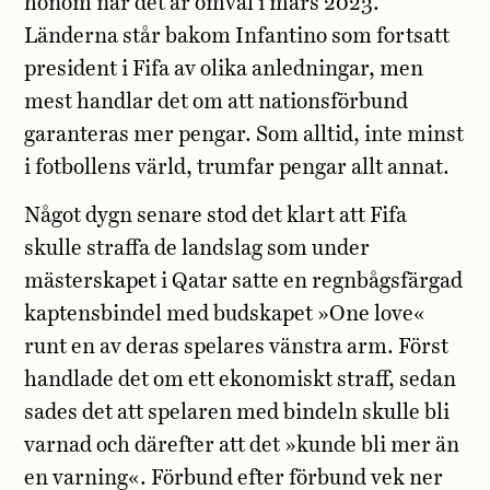
honom när det är omval i mars 2023.
Länderna står bakom Infantino som fortsatt
president i Fifa av olika anledningar, men
mest handlar det om att nationsförbund
garanteras mer pengar. Som alltid, inte minst
i fotbollens värld, trumfar pengar allt annat.
Något dygn senare stod det klart att Fifa
skulle straffa de landslag som under
mästerskapet i Qatar satte en regnbågsfärgad
kaptensbindel med budskapet »One love«
runt en av deras spelares vänstra arm. Först
handlade det om ett ekonomiskt straff, sedan
sades det att spelaren med bindeln skulle bli
varnad och därefter att det »kunde bli mer än
en varning«. Förbund efter förbund vek ner