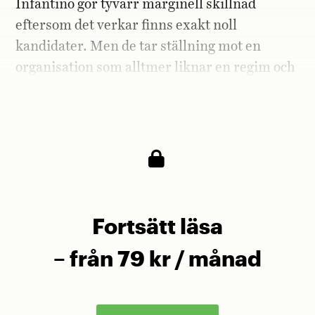
Infantino gör tyvärr marginell skillnad
eftersom det verkar finns exakt noll
kandidater. Men de tar ställning mot en
organisation som alltmer liknar en regim och
en president som för varje dag som går
alltmer påminner om en envåldshärskare.
Fortsätt läsa
– från 79 kr / månad