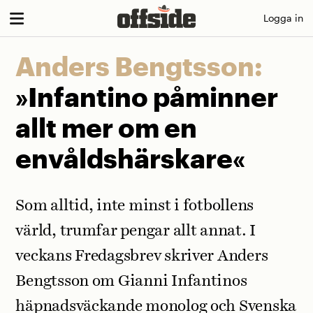
Skip
Logga in
to
content
Anders Bengtsson:
»Infantino påminner
allt mer om en
envåldshärskare«
Som alltid, inte minst i fotbollens
värld, trumfar pengar allt annat. I
veckans Fredagsbrev skriver Anders
Bengtsson om Gianni Infantinos
häpnadsväckande monolog och Svenska