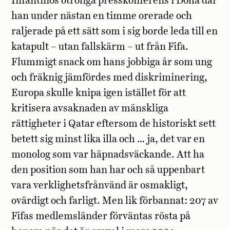
Infantinos otroliga presskonferens i Doha där
han under nästan en timme orerade och
raljerade på ett sätt som i sig borde leda till en
katapult – utan fallskärm – ut från Fifa.
Flummigt snack om hans jobbiga år som ung
och fräknig jämfördes med diskriminering,
Europa skulle knipa igen istället för att
kritisera avsaknaden av mänskliga
rättigheter i Qatar eftersom de historiskt sett
betett sig minst lika illa och … ja, det var en
monolog som var häpnadsväckande. Att ha
den position som han har och så uppenbart
vara verklighetsfrånvänd är osmakligt,
ovärdigt och farligt. Men lik förbannat: 207 av
Fifas medlemsländer förväntas rösta på