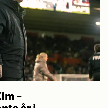
Kim –
nta år i