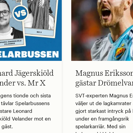
ard Jägerskiöld
Magnus Eriksso
nder vs. Mr X
gästar Drömelva
ngens tionde och sista
SVT-experten Magnus E
t tävlar Spelarbussens
väljer ut de lagkamrate
stare Leonard
gjort starkast intryck p
kiöld Velander mot en
under en framgångsrik
 gäst.
spelarkarriär. Med sin