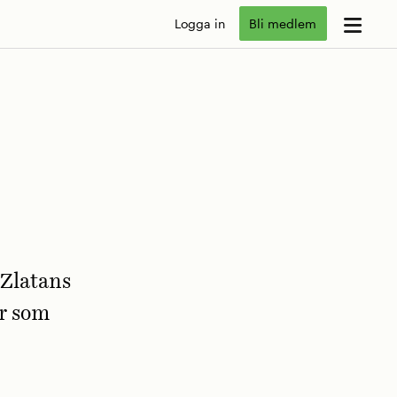
Logga in
Bli medlem
 Zlatans
r som