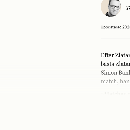
T
Uppdaterad 2023
Efter Zlata
bästa Zlatan
Simon Bank
match, han
»Matchen m
»Vad hände 