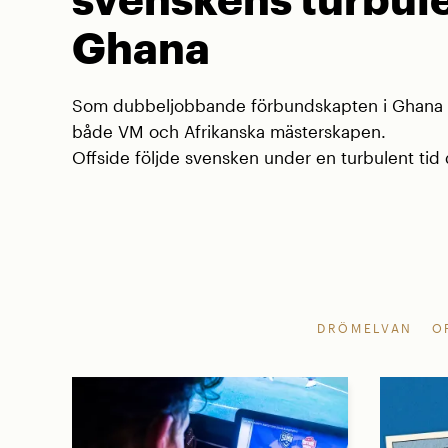
Ghana
Som dubbeljobbande förbundskapten i Ghana va
både VM och Afrikanska mästerskapen.
Offside följde svensken under en turbulent tid d
DRÖMELVAN
O