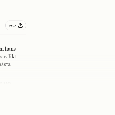
DELA
om hans
ar, likt
nästa
Johan.