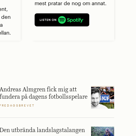
mest pratar de nog om annat.
ent,
r den
ga
llan.
Andreas Almgren fick mig att
fundera på dagens fotbollsspelare
FREDAGSBREVET
Den utbrända landslagstalangen