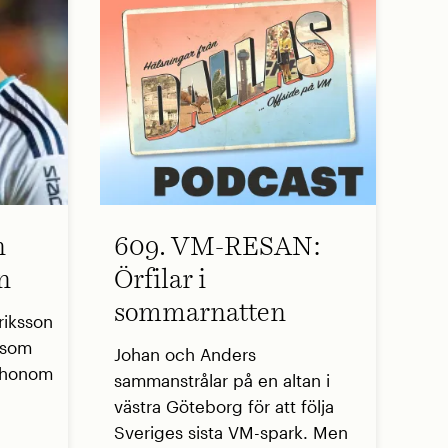
n
609. VM-RESAN:
n
Örfilar i
sommarnatten
riksson
r som
Johan och Anders
å honom
sammanstrålar på en altan i
västra Göteborg för att följa
Sveriges sista VM-spark. Men