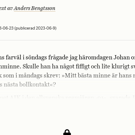
ext av
Anders Bengtsson
-06-23 (publicerad 2023-06-9)
ns farväl i söndags frågade jag häromdagen Johan 
minne. Skulle han ha något fiffigt och lite klurigt sv
 som i måndags skrev: »Mitt bästa minne är hans 
s nästa bollkontakt«?
ot AIK i den allsvenska premiären -01«, svarade 
då?« frågade jag.