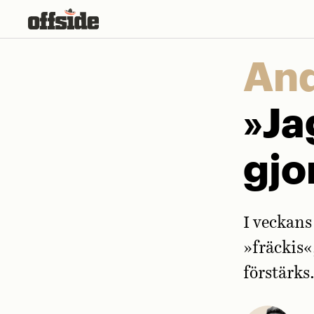
Skip
to
content
And
»Ja
gjo
I veckans
»fräckis«
förstärks