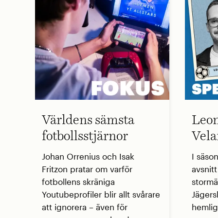
Världens sämsta
Leon
fotbollsstjärnor
Vela
Johan Orrenius och Isak
I säso
Fritzon pratar om varför
avsnit
fotbollens skräniga
stormä
Youtubeprofiler blir allt svårare
Jägers
att ignorera – även för
hemlig