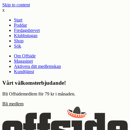
Skip to content
x
Start
Poddar
Fredagsbrevet
Klubbstugan
Shop
Sök
Om Offside
Magasinet
Aktivera ditt medlemskap
Kundtjänst
Vårt välkomsterbjudande!
Bli Offsidemedlem för 79 kr i månaden.
Bli medlem