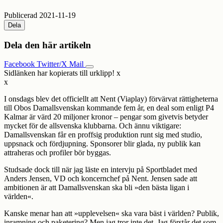
Publicerad 2021-11-19
Dela
Dela den här artikeln
Facebook
Twitter/X
Mail
Sidlänken har kopierats till urklipp!
x
x
I onsdags blev det officiellt att Nent (Viaplay) förvärvat rättigheterna
till Obos Damallsvenskan kommande fem år, en deal som enligt P4
Kalmar är värd 20 miljoner kronor – pengar som givetvis betyder
mycket för de allsvenska klubbarna. Och ännu viktigare:
Damallsvenskan får en proffsig produktion runt sig med studio,
uppsnack och fördjupning. Sponsorer blir glada, ny publik kan
attraheras och profiler bör byggas.
Studsade dock till när jag läste en intervju på Sportbladet med
Anders Jensen, VD och koncernchef på Nent. Jensen sade att
ambitionen är att Damallsvenskan ska bli »den bästa ligan i
världen«.
Kanske menar han att »upplevelsen« ska vara bäst i världen? Publik,
inramning och paketering? Men jag tror inte det. Jag förstår det som