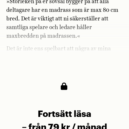
»Storleken på er sovsal bygger på att alla
deltagare har en madrass som är max 80 cm
bred. Det är viktigt att ni säkerställer att
samtliga spelare och ledare håller
maxbredden på madrassen.«
Det är inte ens spelbart att några av mina
spelare senare i eftermiddag pumpar upp
madrasser som är 120 centimeter breda.
Fortsätt läsa
– från 79 kr / månad