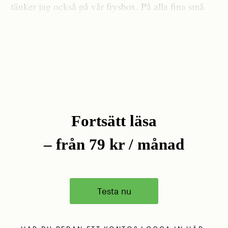
tänker jag också på vår frysbox. På alla fina små
replikskiften som huttrar där, tillsammans med
bortglömda tränare och indonesisk supporterkultur.
Fortsätt läsa
– från 79 kr / månad
Testa nu