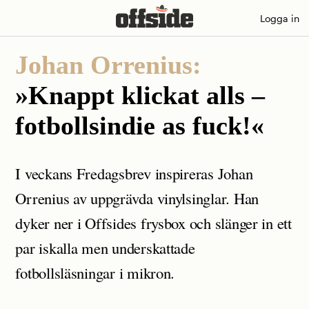
Skip
Logga in
to
content
Johan Orrenius:
»Knappt klickat alls –
fotbollsindie as fuck!«
I veckans Fredagsbrev inspireras Johan
Orrenius av uppgrävda vinylsinglar. Han
dyker ner i Offsides frysbox och slänger in ett
par iskalla men underskattade
fotbollsläsningar i mikron.