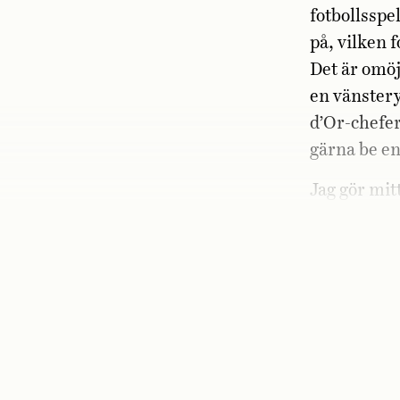
fotbollsspe
på, vilken 
Det är omöj
en vänstery
d’Or-chefe
gärna be en
Jag gör mitt
ligor och c
klubbs fram