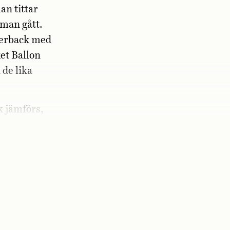
an tittar
 man gått.
gerback med
ket Ballon
 de lika
ik jämförs,
t för sin
yder något?