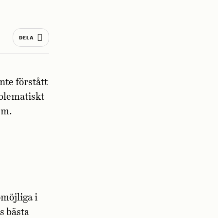
DELA
nte förstått
oblematiskt
em.
möjliga i
s bästa