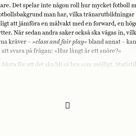
lare. Det spelar inte någon roll hur mycket fotboll m
fotbollsbakgrund man har, vilka tränarutbildningar
ligt att jämföra en målvakt med en forward, en hö
tter. När sedan andra saker också ska vägas in, vil
rna kräver –
»class and fair play«
bland annat – kan
 att svara på frågan: »Hur långt är ett snöre?«
 bästa för att det ska bli så bra som möjligt. Statist
uptitlar balanseras med hur avgörande spelare X vari
gångar. Hur bra är spelaren när det verkligen bet