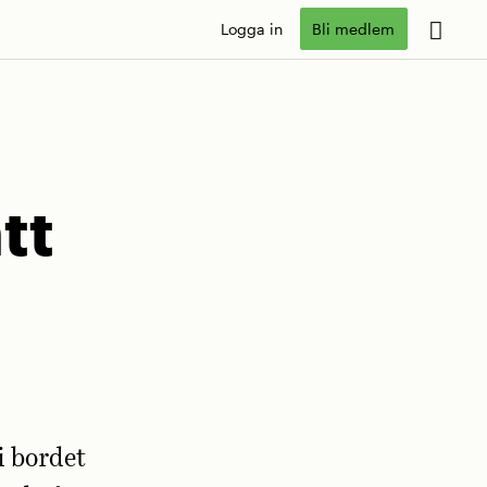
Logga in
Bli medlem
tt
i bordet