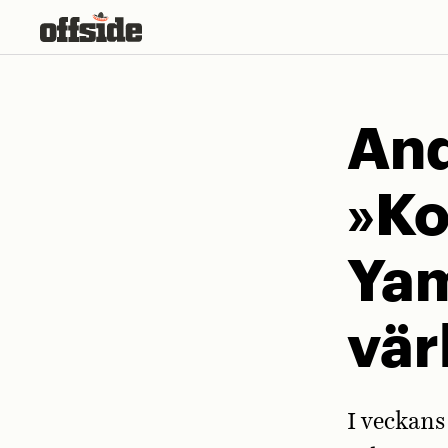
Skip
to
content
And
»Ko
Yam
vär
I veckans