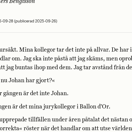
ers Bengtsson
-09-28 (publicerad 2025-09-26)
rsäkt. Mina kollegor tar det inte på allvar. De har i
dlar om. Jag ska inte påstå att jag skäms, men opr
 att jag buntas ihop med dem. Jag tar avstånd från d
 nu Johan har gjort?«
r gången är det inte Johan.
gen är det mina jurykollegor i Ballon d’Or.
 upprepade tillfällen under åren påtalat det nästan o
korrekta« röster när det handlar om att utse världen