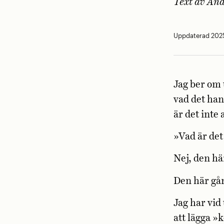
Text av
And
Uppdaterad 2025
Jag ber om u
vad det han
är det inte
»Vad är det
Nej, den hä
Den här gån
Jag har vid
att lägga »