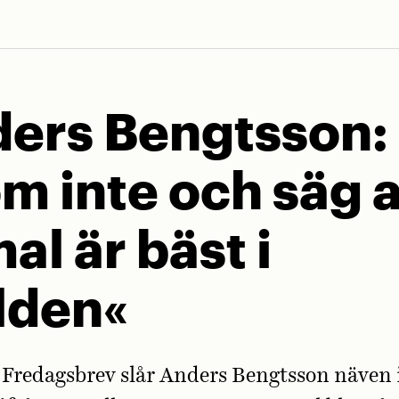
ers Bengtsson:
m inte och säg a
al är bäst i
lden«
 Fredagsbrev slår Anders Bengtsson näven 