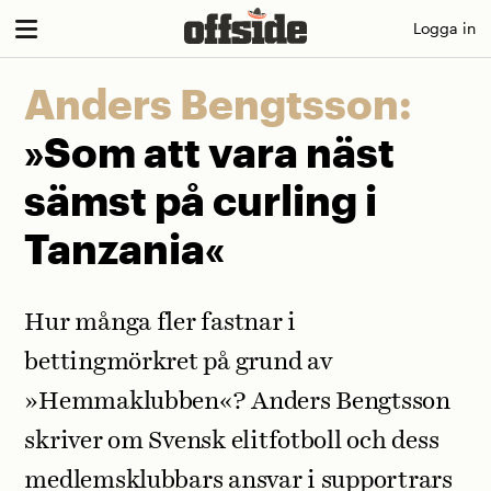
Skip
Logga in
to
content
Anders Bengtsson:
»Som att vara näst
sämst på curling i
Tanzania«
Hur många fler fastnar i
bettingmörkret på grund av
»Hemmaklubben«? Anders Bengtsson
skriver om Svensk elitfotboll och dess
medlemsklubbars ansvar i supportrars