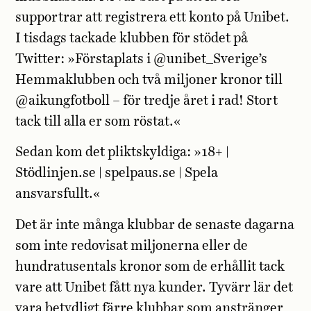
supportrar att registrera ett konto på Unibet.
I tisdags tackade klubben för stödet på
Twitter: »Förstaplats i @unibet_Sverige’s
Hemmaklubben och två miljoner kronor till
@aikungfotboll – för tredje året i rad! Stort
tack till alla er som röstat.«
Sedan kom det pliktskyldiga: »18+ |
Stödlinjen.se | spelpaus.se | Spela
ansvarsfullt.«
Det är inte många klubbar de senaste dagarna
som inte redovisat miljonerna eller de
hundratusentals kronor som de erhållit tack
vare att Unibet fått nya kunder. Tyvärr lär det
vara betydligt färre klubbar som anstränger