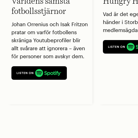
Världens sämsta
Hungry H
fotbollsstjärnor
Vad är det eg
händer i Storb
Johan Orrenius och Isak Fritzon
medlemsägda 
pratar om varför fotbollens
skräniga Youtubeprofiler blir
allt svårare att ignorera – även
för personer som avskyr dem.