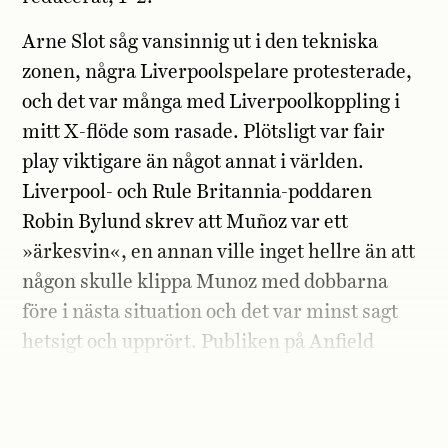
Arne Slot såg vansinnig ut i den tekniska
zonen, några Liverpoolspelare protesterade,
och det var många med Liverpoolkoppling i
mitt X-flöde som rasade. Plötsligt var fair
play viktigare än något annat i världen.
Liverpool- och Rule Britannia-poddaren
Robin Bylund skrev att Muñoz var ett
»ärkesvin«, en annan ville inget hellre än att
någon skulle klippa Munoz med dobbarna
före i nästa situation och det var minst sagt
hetsigt och upprört. Publiken på Anfield
buade därefter varje gång Munoz rörde bollen
och det var inget annat än
absolute scenes
.