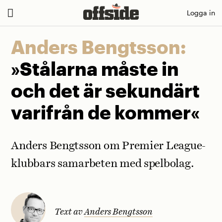
Skip
Logga in
to
content
Anders Bengtsson:
»Stålarna måste in
och det är sekundärt
varifrån de kommer«
Anders Bengtsson om Premier League-
klubbars samarbeten med spelbolag.
Text av
Anders Bengtsson