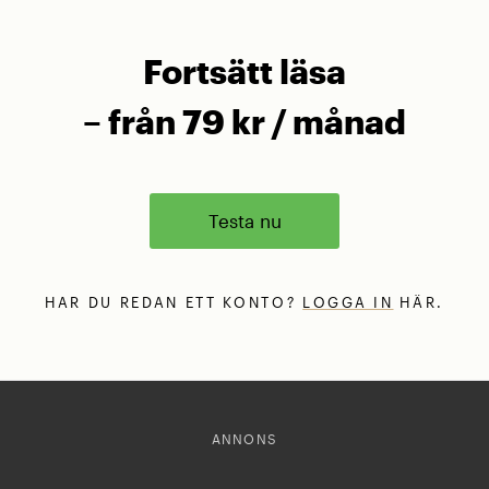
Fortsätt läsa
– från 79 kr / månad
Testa nu
HAR DU REDAN ETT KONTO?
LOGGA IN
HÄR.
ANNONS