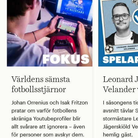
Världens sämsta
Leonard J
fotbollsstjärnor
Velander 
Johan Orrenius och Isak Fritzon
I säsongens ti
pratar om varför fotbollens
avsnitt tävlar
skräniga Youtubeprofiler blir
stormästare L
allt svårare att ignorera – även
Jägerskiöld V
för personer som avskyr dem.
hemlig gäst.