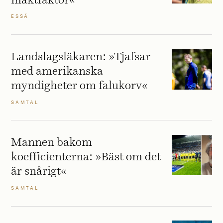
maktfaktor«
ESSÄ
Landslagsläkaren: »Tjafsar
med amerikanska
myndigheter om falukorv«
SAMTAL
Mannen bakom
koefficienterna: »Bäst om det
är snårigt«
SAMTAL