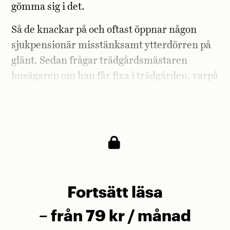
gömma sig i det.
Så de knackar på och oftast öppnar någon
sjukpensionär misstänksamt ytterdörren på
glänt. Sedan frågar trädgårdsmästaren
husägaren om han får fixa i trädgården, varpå
husägaren säger att han inte har råd. Det är
då det kommer:
Fortsätt läsa
– från 79 kr / månad