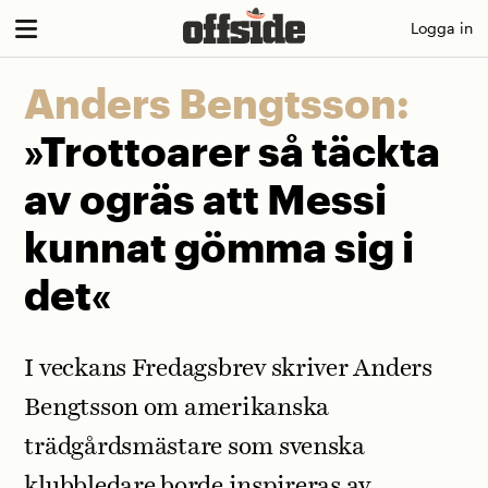
Skip
Logga in
to
content
Anders Bengtsson:
»Trottoarer så täckta
av ogräs att Messi
kunnat gömma sig i
det«
I veckans Fredagsbrev skriver Anders
Bengtsson om amerikanska
trädgårdsmästare som svenska
klubbledare borde inspireras av.