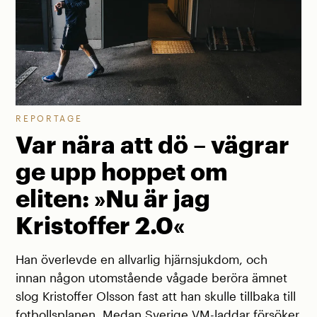
REPORTAGE
Var nära att dö – vägrar
ge upp hoppet om
eliten: »Nu är jag
Kristoffer 2.0«
Han överlevde en allvarlig hjärnsjukdom, och
innan någon utomstående vågade beröra ämnet
slog Kristoffer Olsson fast att han skulle tillbaka till
fotbollsplanen. Medan Sverige VM-laddar försöker