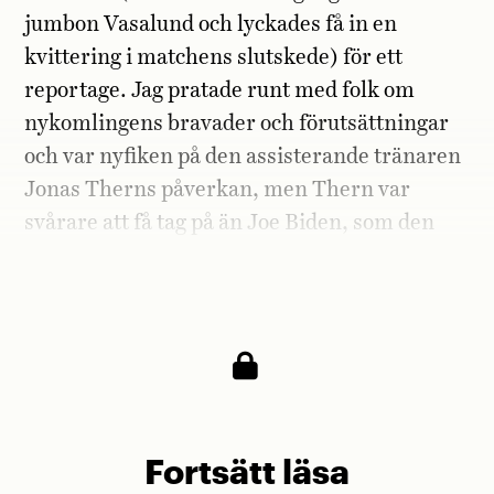
jumbon Vasalund och lyckades få in en
kvittering i matchens slutskede) för ett
reportage. Jag pratade runt med folk om
nykomlingens bravader och förutsättningar
och var nyfiken på den assisterande tränaren
Jonas Therns påverkan, men Thern var
svårare att få tag på än Joe Biden, som den
gamle vänsterbacken Per »Texas« Johansson
uttryckte det.
Fortsätt läsa