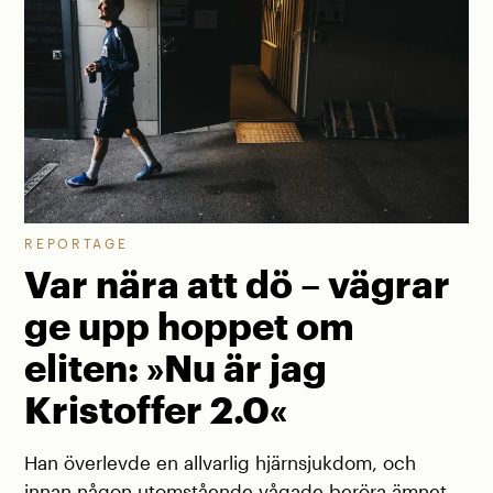
REPORTAGE
Var nära att dö – vägrar
ge upp hoppet om
eliten: »Nu är jag
Kristoffer 2.0«
Han överlevde en allvarlig hjärnsjukdom, och
innan någon utomstående vågade beröra ämnet