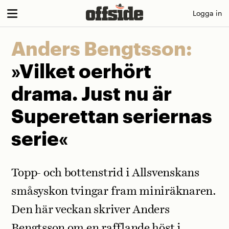
Skip
Logga in
to
content
Anders Bengtsson:
»Vilket oerhört
drama. Just nu är
Superettan seriernas
serie«
Topp- och bottenstrid i Allsvenskans
småsyskon tvingar fram miniräknaren.
Den här veckan skriver Anders
Bengtsson om en rafflande höst i