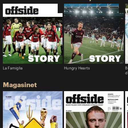
La Famiglia
Hungry Hearts
B
d
Magasinet