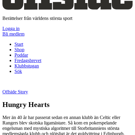
Berättelser från världens största sport
Logga in
Bli medlem
Start
Shop
Poddar
Fredagsbrevet
Klubbstugan
Sök
Offside Story
Hungry Hearts
Mer än 40 år har passerat sedan en annan klubb än Celtic eller
Rangers blev skotska ligamästare. Så kom en pokerspelande
engelsman med mystiska algoritmer till Storbritanniens största
medlemsägda klubb och plötsligt är det guldvittring i Edinburgh.