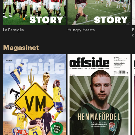
La Famiglia
Hungry Hearts
B
d
Magasinet