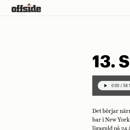
Skip
to
content
13. 
Det börjar när
bar i New York
ligaguld på 24