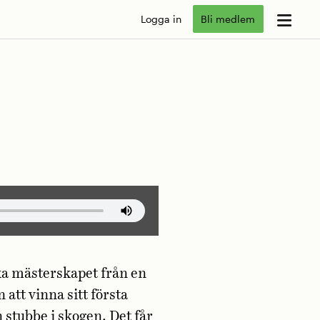
Logga in
Bli medlem
ka mästerskapet från en
tt vinna sitt första
 stubbe i skogen. Det får