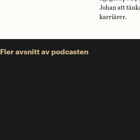
Johan att tänk
karriärer.
Fler avsnitt av podcasten