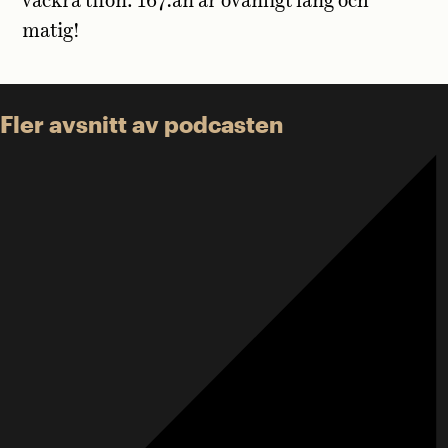
vackra tifon. 167:an är ovanligt lång och
matig!
Fler avsnitt av podcasten