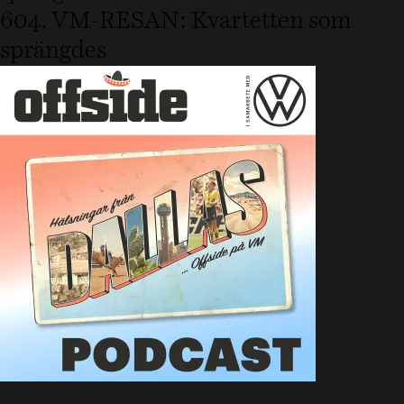
604. VM-RESAN: Kvartetten som
sprängdes