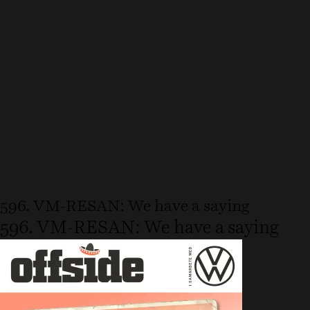
596. VM-RESAN: We have a saying
596. VM-RESAN: We have a saying