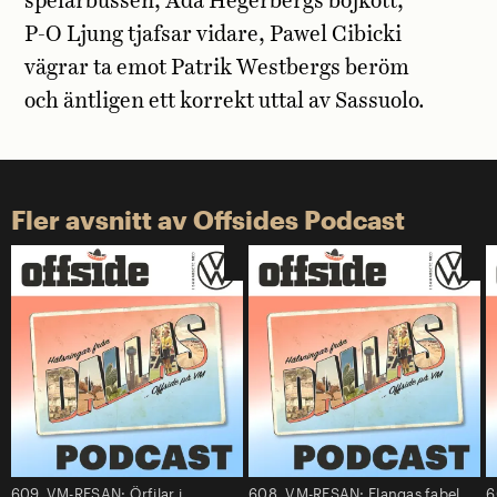
spelarbussen, Ada Hegerbergs bojkott,
P-O Ljung tjafsar vidare, Pawel Cibicki
vägrar ta emot Patrik Westbergs beröm
och äntligen ett korrekt uttal av Sassuolo.
Fler avsnitt av Offsides Podcast
609. VM-RESAN: Örfilar i
608. VM-RESAN: Elangas fabel
6