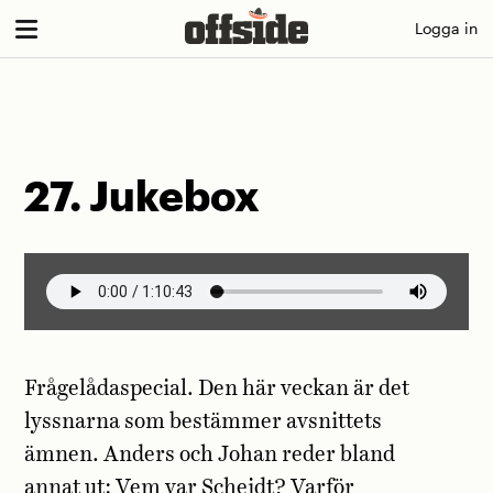
Skip
Logga in
to
content
27. Jukebox
Frågelådaspecial. Den här veckan är det
lyssnarna som bestämmer avsnittets
ämnen. Anders och Johan reder bland
annat ut: Vem var Scheidt? Varför