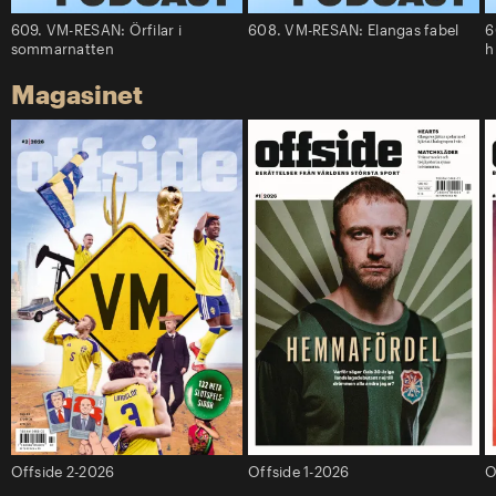
609. VM-RESAN: Örfilar i
608. VM-RESAN: Elangas fabel
6
sommarnatten
h
Magasinet
Offside 2-2026
Offside 1-2026
O