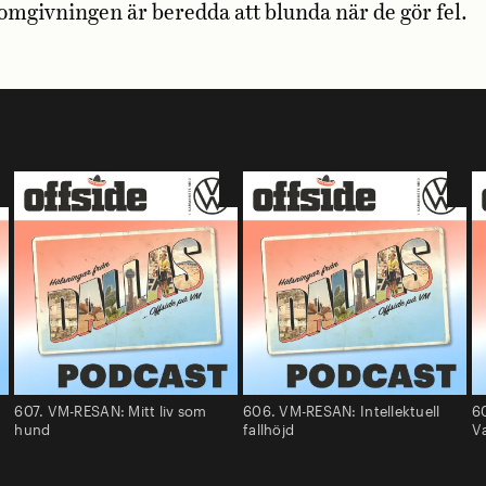
 omgivningen är beredda att blunda när de gör fel.
607. VM-RESAN: Mitt liv som
606. VM-RESAN: Intellektuell
6
hund
fallhöjd
V