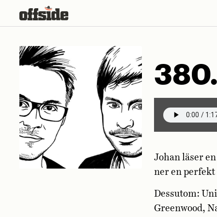
Skip
to
content
380.
Johan läser en
ner en perfekt
Dessutom: Unio
Greenwood, Na