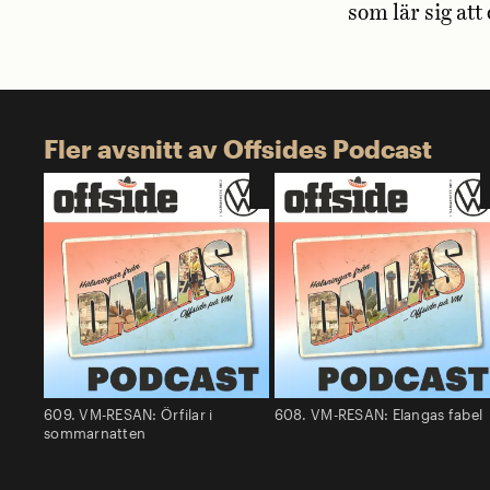
som lär sig att
Fler avsnitt av Offsides Podcast
609. VM-RESAN: Örfilar i
608. VM-RESAN: Elangas fabel
sommarnatten