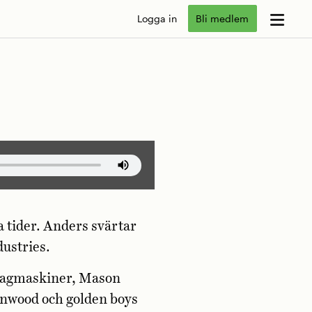
Logga in
Bli medlem
 tider. Anders svärtar
ustries.
 lagmaskiner, Mason
nwood och golden boys