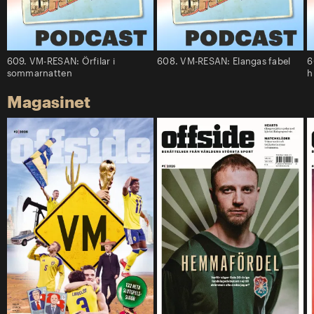
609. VM-RESAN: Örfilar i
608. VM-RESAN: Elangas fabel
6
sommarnatten
h
Magasinet