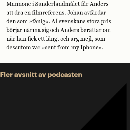
Mannone i Sunderlandmålet får Anders
att dra en filmreferens. Johan avfärdar
den som »fånig«. Allsvenskans stora pris
börjar närma sig och Anders berättar om
när han fick ett långt och arg mejl, som
dessutom var »sent from my Iphone«.
Fler avsnitt av podcasten