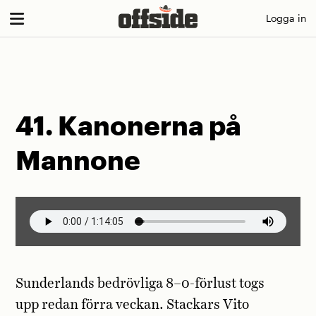
Skip
Logga in
to
content
41. Kanonerna på
Mannone
Sunderlands bedrövliga 8–0-förlust togs
upp redan förra veckan. Stackars Vito