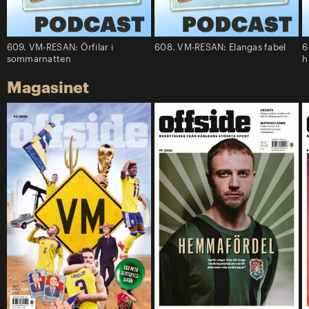
609. VM-RESAN: Örfilar i
608. VM-RESAN: Elangas fabel
6
sommarnatten
h
Magasinet