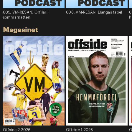
609. VM-RESAN: Örfilar i
608. VM-RESAN: Elangas fabel
6
sommarnatten
h
Magasinet
Offside 2-2026
Offside 1-2026
O