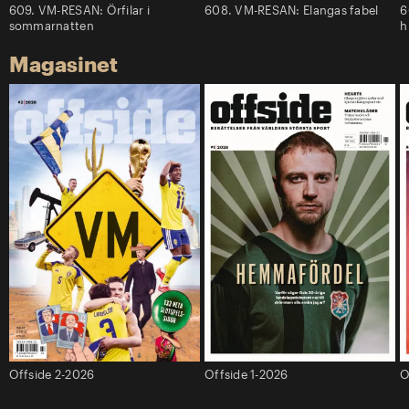
609. VM-RESAN: Örfilar i
608. VM-RESAN: Elangas fabel
6
sommarnatten
h
Magasinet
Offside 2-2026
Offside 1-2026
O