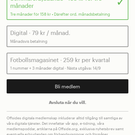
månader
Tre månader för 158 kr • Därefter ord. månadsbetalning
Digital
· 79 kr / månad.
Månadsvis betalning
Fotbollsmagasinet
· 259 kr per kvartal
1 nummer + 3 månader digital · Nästa utgåva: 14/9
Bli medlem
Avsluta när du vill.
Offsides digitala medlemskap inkluderar alltid tillgång till samtliga av
våra digitala tjänster. Det innefattar vår app, e-tidning, våra
medlemspoddar, artiklarna på Offside.org, exklusiva nyhetsbrev samt
eventuella erbjudanden om förhandsvisningar och förmåner.