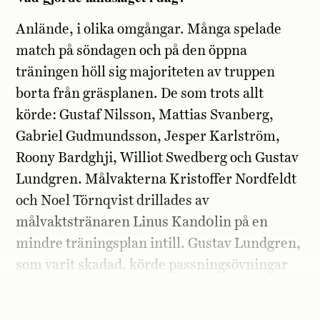
Anlände, i olika omgångar. Många spelade
match på söndagen och på den öppna
träningen höll sig majoriteten av truppen
borta från gräsplanen. De som trots allt
körde: Gustaf Nilsson, Mattias Svanberg,
Gabriel Gudmundsson, Jesper Karlström,
Roony Bardghji, Williot Swedberg och Gustav
Lundgren. Målvakterna Kristoffer Nordfeldt
och Noel Törnqvist drillades av
målvaktstränaren Linus Kand0lin på en
mindre träningsplan intill. Gustav Lundgren,
som varit skadad, körde passningsövningar
på egen hand och förvånansvärt intensivt
med två ledare. Ett test?