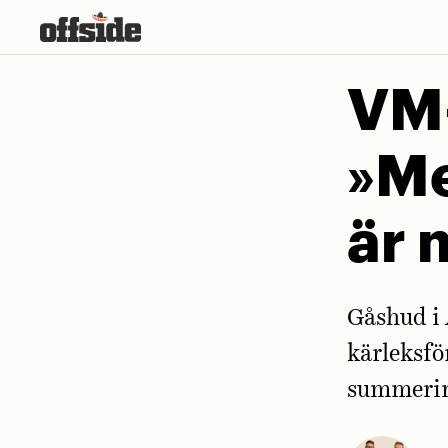
Skip
to
content
VM-
»Me
är 
Gåshud i 
kärleksför
summering