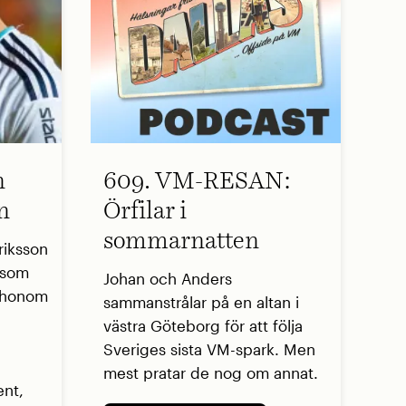
n
609. VM-RESAN:
n
Örfilar i
sommarnatten
riksson
r som
Johan och Anders
å honom
sammanstrålar på en altan i
västra Göteborg för att följa
Sveriges sista VM-spark. Men
mest pratar de nog om annat.
ent,