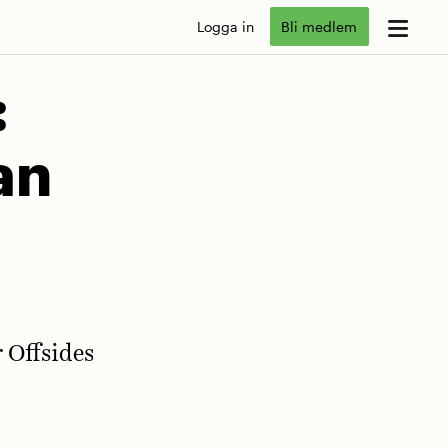
Logga in
Bli medlem
:
an
r Offsides