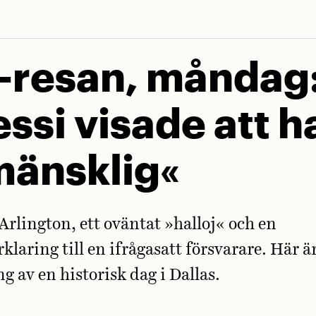
resan, måndag
ssi visade att h
mänsklig«
Arlington, ett oväntat »halloj« och en
klaring till en ifrågasatt försvarare. Här ä
 av en historisk dag i Dallas.