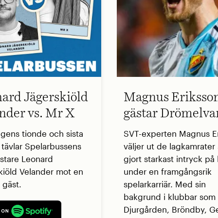
ard Jägerskiöld
Magnus Eriksso
nder vs. Mr X
gästar Drömelva
ngens tionde och sista
SVT-experten Magnus E
t tävlar Spelarbussens
väljer ut de lagkamrate
stare Leonard
gjort starkast intryck p
kiöld Velander mot en
under en framgångsrik
 gäst.
spelarkarriär. Med sin
bakgrund i klubbar som
Djurgården, Bröndby, G