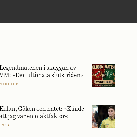
Legendmatchen i skuggan av
VM: »Den ultimata slutstriden«
NYHETER
Kulan, Göken och hatet: »Kände
att jag var en maktfaktor«
ESSÄ