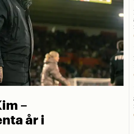
Kim –
nta år i