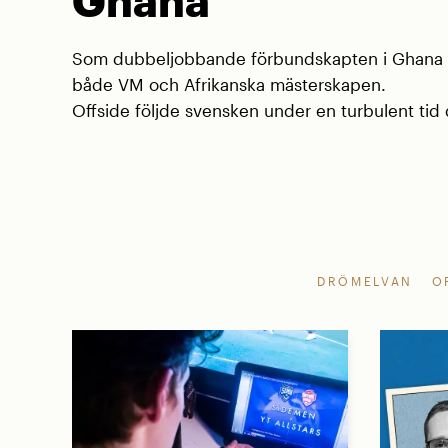
Som dubbeljobbande förbundskapten i Ghana va
både VM och Afrikanska mästerskapen.
Offside följde svensken under en turbulent tid d
DRÖMELVAN
O