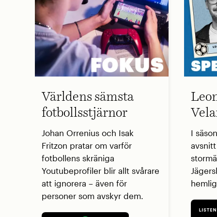
Världens sämsta
Leon
fotbollsstjärnor
Vela
Johan Orrenius och Isak
I säso
Fritzon pratar om varför
avsnit
fotbollens skräniga
stormä
Youtubeprofiler blir allt svårare
Jägers
att ignorera – även för
hemlig
personer som avskyr dem.