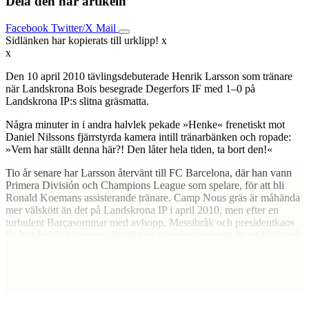
Dela den här artikeln
Facebook
Twitter/X
Mail
Sidlänken har kopierats till urklipp!
x
x
Den 10 april 2010 tävlingsdebuterade Henrik Larsson som tränare
när Landskrona Bois besegrade Degerfors IF med 1–0 på
Landskrona IP:s slitna gräsmatta.
Några minuter in i andra halvlek pekade »Henke« frenetiskt mot
Daniel Nilssons fjärrstyrda kamera intill tränarbänken och ropade:
»Vem har ställt denna här?! Den låter hela tiden, ta bort den!«
Tio år senare har Larsson återvänt till FC Barcelona, där han vann
Primera División och Champions League som spelare, för att bli
Ronald Koemans assisterande tränare. Camp Nous gräs är måhända
mer välskött än det på Landskrona IP i april 2010, men efter en
turbulent Barçasommar med avhopp, Messibråk och presidentkaos
lär han behöva hantera allvarligare störningsmoment än en klickande
kamera.