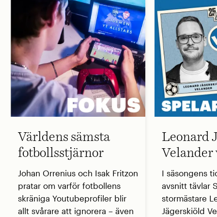
Världens sämsta
Leonard J
fotbollsstjärnor
Velander 
Johan Orrenius och Isak Fritzon
I säsongens ti
pratar om varför fotbollens
avsnitt tävlar
skräniga Youtubeprofiler blir
stormästare L
allt svårare att ignorera – även
Jägerskiöld V