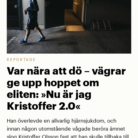
REPORTAGE
Var nära att dö – vägrar
ge upp hoppet om
eliten: »Nu är jag
Kristoffer 2.0«
Han överlevde en allvarlig hjärnsjukdom, och
innan någon utomstående vågade beröra ämnet
slog Kristoffer Olsson fast att han skulle tillbaka till