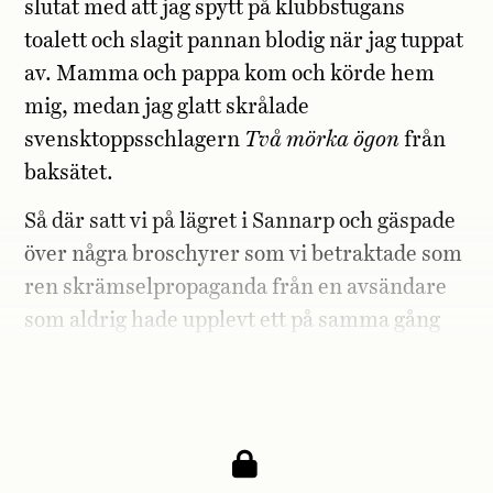
slutat med att jag spytt på klubbstugans
toalett och slagit pannan blodig när jag tuppat
av. Mamma och pappa kom och körde hem
mig, medan jag glatt skrålade
svensktoppsschlagern
Två mörka ögon
från
baksätet.
Så där satt vi på lägret i Sannarp och gäspade
över några broschyrer som vi betraktade som
ren skrämselpropaganda från en avsändare
som aldrig hade upplevt ett på samma gång
liniment- och alkoholdoftande
omklädningsrum.