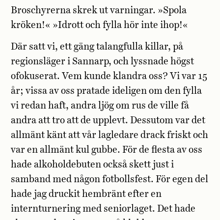
Broschyrerna skrek ut varningar. »Spola
kröken!« »Idrott och fylla hör inte ihop!«
Där satt vi, ett gäng talangfulla killar, på
regionsläger i Sannarp, och lyssnade högst
ofokuserat. Vem kunde klandra oss? Vi var 15
år; vissa av oss pratade ideligen om den fylla
vi redan haft, andra ljög om rus de ville få
andra att tro att de upplevt. Dessutom var det
allmänt känt att vår lagledare drack friskt och
var en allmänt kul gubbe. För de flesta av oss
hade alkoholdebuten också skett just i
samband med någon fotbollsfest. För egen del
hade jag druckit hembränt efter en
internturnering med seniorlaget. Det hade