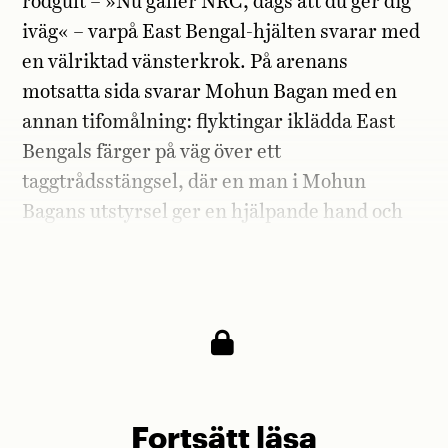
rödgult – »Nu gäller NRC, dags att du ger dig
iväg« – varpå East Bengal-hjälten svarar med
en välriktad vänsterkrok. På arenans
motsatta sida svarar Mohun Bagan med en
annan tifomålning: flyktingar iklädda East
Bengals färger på väg över ett
taggtrådsstängsel, där en man i Mohun
Bagans utstyrsel ger en hjälpande hand och
säger: »Välkomna. Vi har alltid gett er mat
och skydd.«
Fortsätt läsa