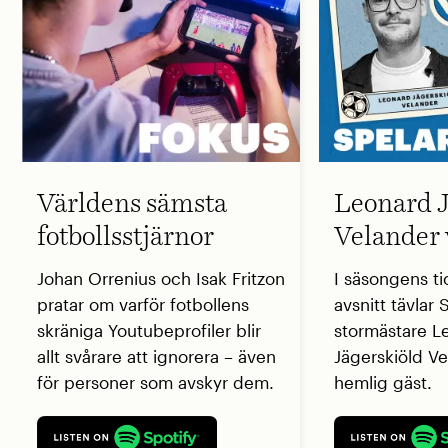
Världens sämsta
Leonard J
fotbollsstjärnor
Velander 
Johan Orrenius och Isak Fritzon
I säsongens ti
pratar om varför fotbollens
avsnitt tävlar
skräniga Youtubeprofiler blir
stormästare L
allt svårare att ignorera – även
Jägerskiöld V
för personer som avskyr dem.
hemlig gäst.