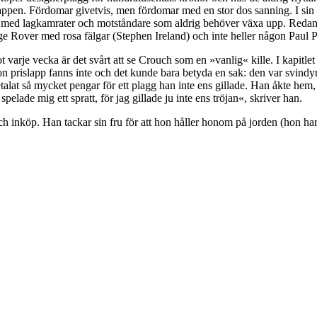
slappen. Fördomar givetvis, men fördomar med en stor dos sanning. I sin 
ns med lagkamrater och motståndare som aldrig behöver växa upp. Redan fr
ange Rover med rosa fälgar (Stephen Ireland) och inte heller någon Paul
varje vecka är det svårt att se Crouch som en »vanlig« kille. I kapitle
n prislapp fanns inte och det kunde bara betyda en sak: den var svindyr
lat så mycket pengar för ett plagg han inte ens gillade. Han åkte hem, 
ade mig ett spratt, för jag gillade ju inte ens tröjan«, skriver han.
h inköp. Han tackar sin fru för att hon håller honom på jorden (hon har 