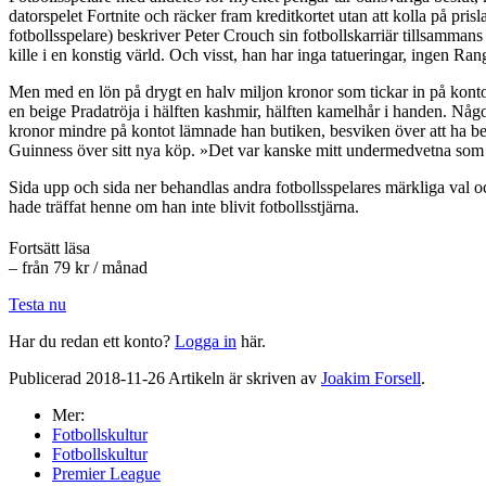
datorspelet Fortnite och räcker fram kreditkortet utan att kolla på pri
fotbollsspelare) beskriver Peter Crouch sin fotbollskarriär tillsamma
kille i en konstig värld. Och visst, han har inga tatueringar, ingen R
Men med en lön på drygt en halv miljon kronor som tickar in på kontot 
en beige Pradatröja i hälften kashmir, hälften kamelhår i handen. Någo
kronor mindre på kontot lämnade han butiken, besviken över att ha beta
Guinness över sitt nya köp. »Det var kanske mitt undermedvetna som spel
Sida upp och sida ner behandlas andra fotbollsspelares märkliga val oc
hade träffat henne om han inte blivit fotbollsstjärna.
Fortsätt läsa
– från 79 kr / månad
Testa nu
Har du redan ett konto?
Logga in
här.
Publicerad 2018-11-26 Artikeln är skriven av
Joakim Forsell
.
Mer:
Fotbollskultur
Fotbollskultur
Premier League