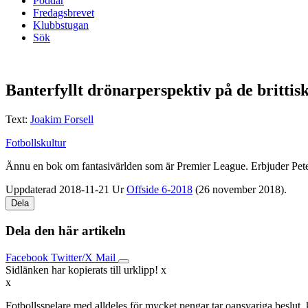
Poddar
Fredagsbrevet
Klubbstugan
Sök
Banterfyllt drönarperspektiv på de brittis
Text:
Joakim Forsell
Fotbollskultur
Ännu en bok om fantasivärlden som är Premier League. Erbjuder Pe
Uppdaterad 2018-11-21
Ur
Offside 6-2018
(26 november 2018).
Dela
Dela den här artikeln
Facebook
Twitter/X
Mail
Sidlänken har kopierats till urklipp!
x
x
Fotbollsspelare med alldeles för mycket pengar tar oansvariga beslut, 