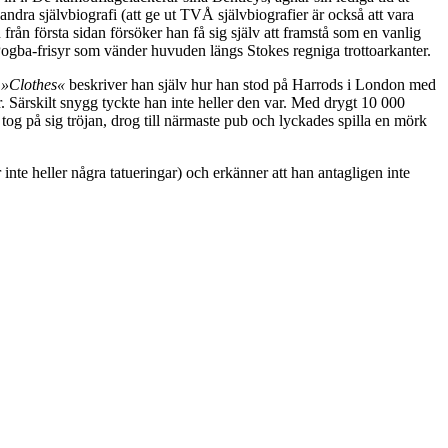
andra självbiografi (att ge ut TVÅ självbiografier är också att vara
ån första sidan försöker han få sig själv att framstå som en vanlig
 Pogba-frisyr som vänder huvuden längs Stokes regniga trottoarkanter.
t
»Clothes«
beskriver han själv hur han stod på Harrods i London med
. Särskilt snygg tyckte han inte heller den var. Med drygt 10 000
tog på sig tröjan, drog till närmaste pub och lyckades spilla en mörk
inte heller några tatueringar) och erkänner att han antagligen inte