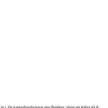
in i. De kamouflagelackerar sina Bentleys, ägnar sin lediga tid åt