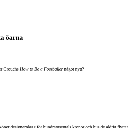
ka öarna
ter Crouchs
How to Be a Footballer
något nytt?
köper designerplagg för hundratusentals kronor och hus de aldrig flyttar 