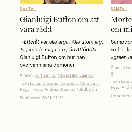
SAMTAL
SAMTAL
Gianluigi Buffon om att
Morte
vara rädd
om mi
»Efteråt var alla arga. Alla utom jag.
Sampdoria
Jag kände mig som pånyttfödd!«
se fler k
Gianluigi Buffon om hur han
»
green l
övervann sina demoner.
Ämnen:
Fot
A
,
,
Ämnen:
Kortläsning
Målvaktsliv
Stjärnor
Text:
Leona
Text:
Lucas Duvernet-Coppola
,
Stéphane
Foto:
Andre
Régy
Foto:
Andrea Staccioli/Bildbyrån
Uppdatera
Publicerad 2021-01-22