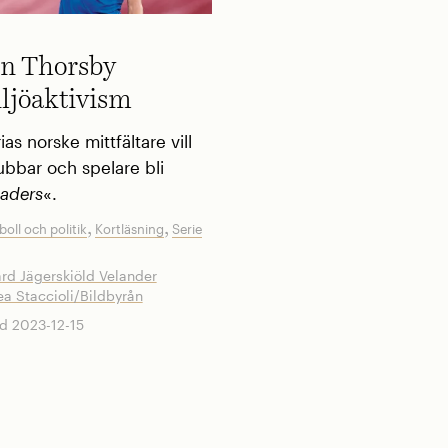
n Thorsby
ljöaktivism
s norske mittfältare vill
lubbar och ­spelare bli
eaders
«.
,
,
boll och politik
Kortläsning
Serie
rd Jägerskiöld Velander
a Staccioli/Bildbyrån
d 2023-12-15